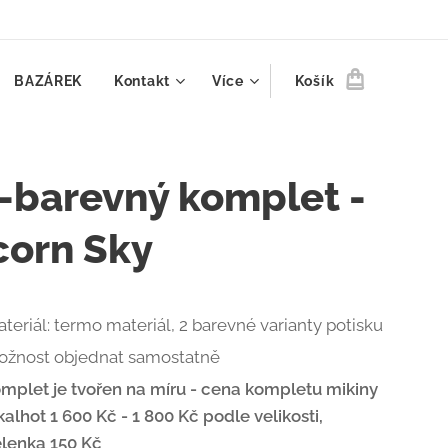
BAZÁREK
Kontakt
Více
Košík
o-barevný komplet -
corn Sky
teriál: termo materiál, 2 barevné varianty potisku
ožnost objednat samostatně
mplet je tvořen na míru -
cena kompletu mikiny
kalhot 1 600 Kč - 1 800 Kč podle velikosti,
elenka 150 Kč