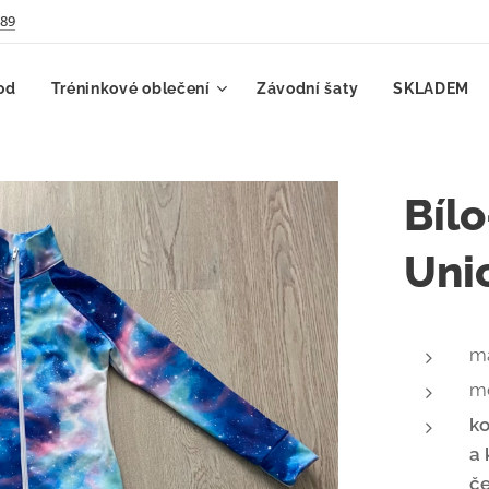
789
od
Tréninkové oblečení
Závodní šaty
SKLADEM
Bíl
Uni
ma
m
ko
a 
č