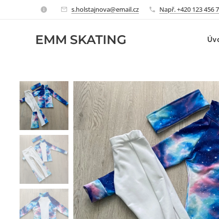
s.holstajnova@email.cz
Např. +420 123 456 
EMM
SKATING
Úv