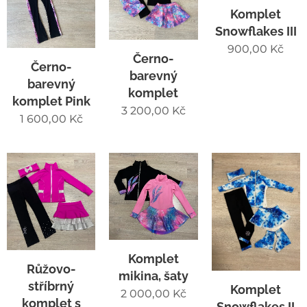
Komplet
Snowflakes III
900,00
Kč
Černo-
Černo-
barevný
barevný
komplet
komplet Pink
3 200,00
Kč
1 600,00
Kč
Komplet
Růžovo-
mikina, šaty
stříbrný
Komplet
2 000,00
Kč
komplet s
Snowflakes II