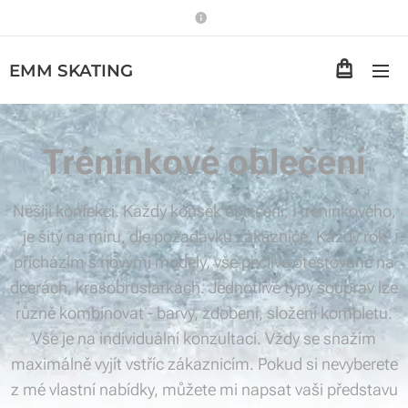
EMM
SKATING
Tréninkové oblečení
Nešiji konfekci. Každý kousek oblečení, i tréninkového,
je šitý na míru, dle požadavků zákaznice. Každý rok
přicházím s novými modely, vše pečlivě otestované na
dcerách, krasobruslařkách. Jednotlivé typy souprav lze
různě kombinovat - barvy, zdobení, složení kompletu.
Vše je na individuální konzultaci. Vždy se snažím
maximálně vyjít vstříc zákaznicím. Pokud si nevyberete
z mé vlastní nabídky, můžete mi napsat vaši představu