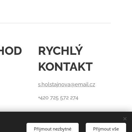
HOD
RYCHLÝ
KONTAKT
s.holstajnova@email.cz
+420 725 572 274
Přijmout nezbytné
Přijmout vše