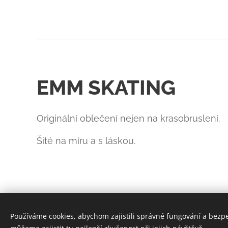
EMM SKATING
Originální oblečení nejen na krasobruslení.
Šité na míru a s láskou.
Používáme cookies, abychom zajistili správné fungování a bezp