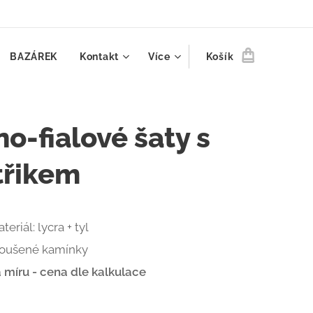
BAZÁREK
Kontakt
Více
Košík
o-fialové šaty s
třikem
teriál: lycra + tyl
roušené kamínky
 míru - cena dle kalkulace