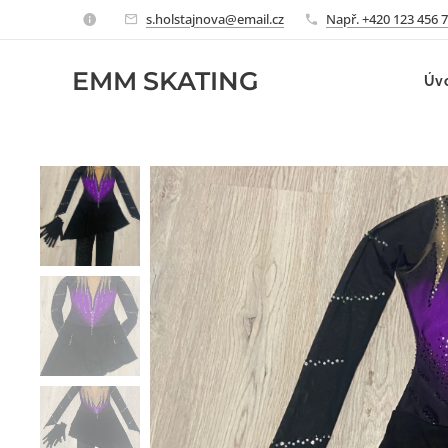
s.holstajnova@email.cz
Např. +420 123 456 
EMM
SKATING
Úv