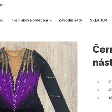
789
od
Tréninkové oblečení
Závodní šaty
SKLADEM
Čern
nás
ma
b
na