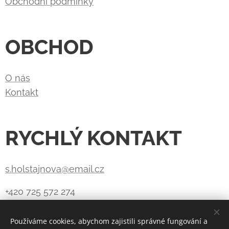
Obchodní podmínky
OBCHOD
O nás
Kontakt
RYCHLÝ KONTAKT
s.holstajnova@email.cz
+420 725 572 274
Používáme cookies, abychom zajistili správné fungování a