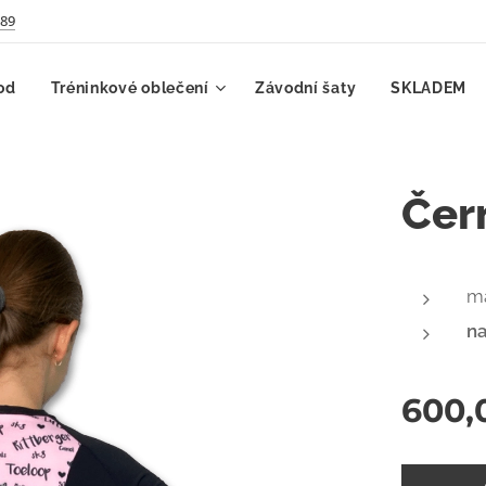
789
od
Tréninkové oblečení
Závodní šaty
SKLADEM
Čer
ma
na
600,