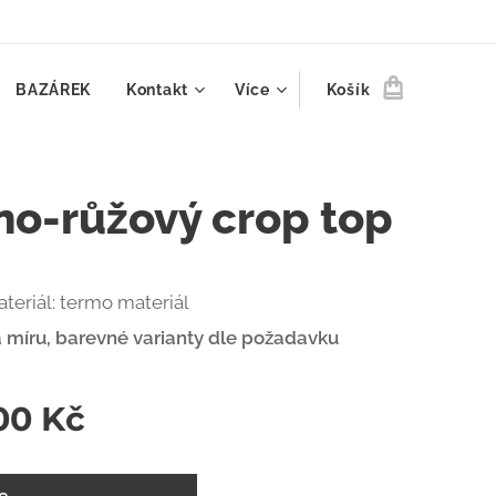
BAZÁREK
Kontakt
Více
Košík
no-růžový crop top
teriál: termo materiál
 míru, barevné varianty dle požadavku
00
Kč