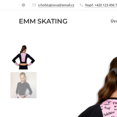
s.holstajnova@email.cz
Např. +420 123 456 
EMM
SKATING
Úv