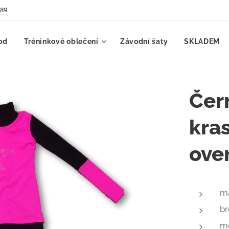
789
od
Tréninkové oblečení
Závodní šaty
SKLADEM
Čer
kra
over
ma
b
m