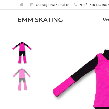
s.holstajnova@email.cz
Např. +420 123 456 
EMM
SKATING
Úv