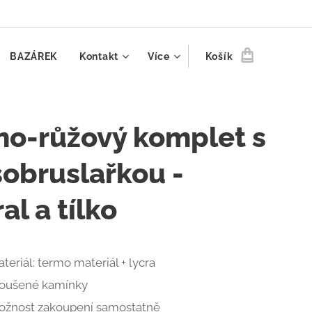
BAZÁREK
Kontakt
Více
Košík
no-růžový komplet s
sobruslařkou -
al a tílko
teriál: termo materiál + lycra
roušené kamínky
ožnost zakoupení samostatně