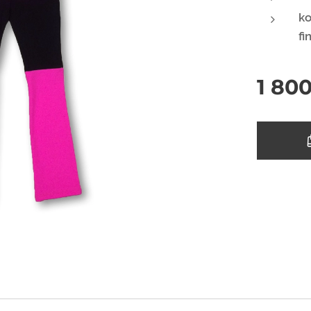
ko
fi
1 80