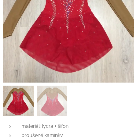
materiál: lycra + šifon
broušené kamínky