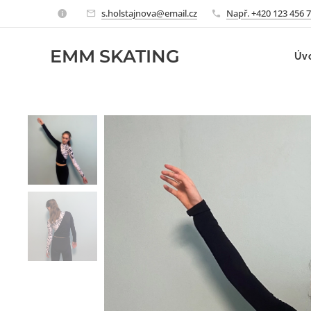
s.holstajnova@email.cz
Např. +420 123 456 
EMM
SKATING
Úv