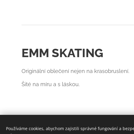
EMM SKATING
Originální oblečení nejen na krasobruslení.
Šité na míru a s láskou.
Používáme cookies, abychom zajistili správné fungování a bezp