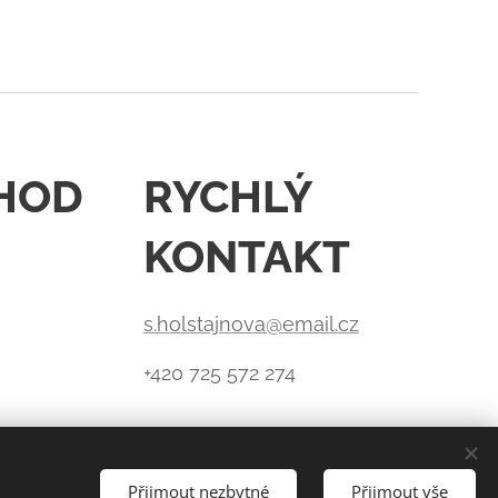
HOD
RYCHLÝ
KONTAKT
s.holstajnova@email.cz
+420 725 572 274
Přijmout nezbytné
Přijmout vše