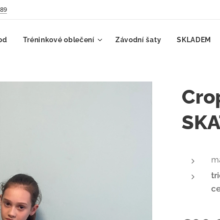
789
od
Tréninkové oblečení
Závodní šaty
SKLADEM
Cro
SKA
ma
tr
ce