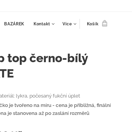
BAZÁREK
Kontakt
Více
Košík
p top černo-bílý
TE
teriál: lykra, počesaný fukční úplet
ičko je tvořeno na míru - cena je přibližná, finální
na je stanovena až po zaslání rozměrů