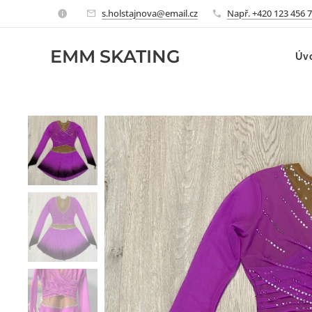
s.holstajnova@email.cz
Např. +420 123 456 
EMM
SKATING
Úv