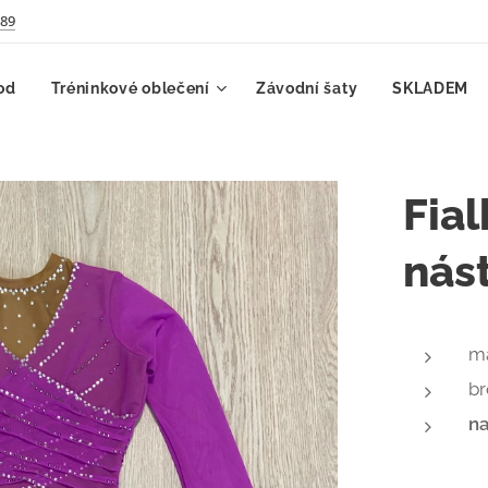
789
od
Tréninkové oblečení
Závodní šaty
SKLADEM
Fial
nás
ma
b
na