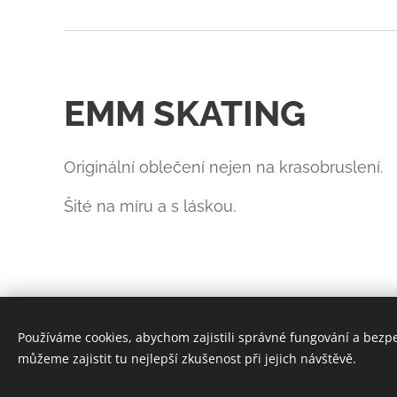
EMM SKATING
Originální oblečení nejen na krasobruslení.
Šité na míru a s láskou.
Používáme cookies, abychom zajistili správné fungování a bezp
můžeme zajistit tu nejlepší zkušenost při jejich návštěvě.