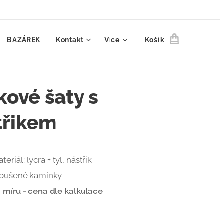
BAZÁREK
Kontakt
Více
Košík
kové šaty s
třikem
teriál: lycra + tyl, nástřik
roušené kamínky
 míru - cena dle kalkulace