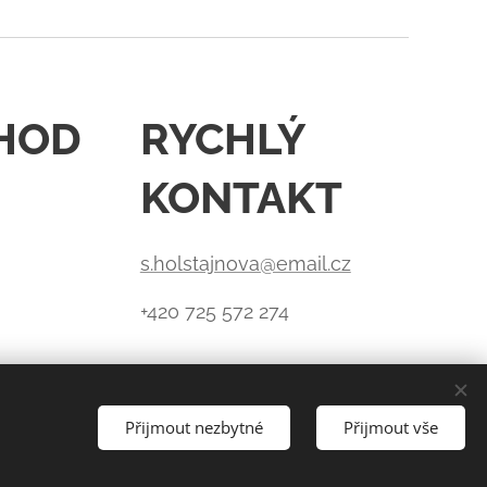
HOD
RYCHLÝ
KONTAKT
s.holstajnova@email.cz
+420 725 572 274
Přijmout nezbytné
Přijmout vše