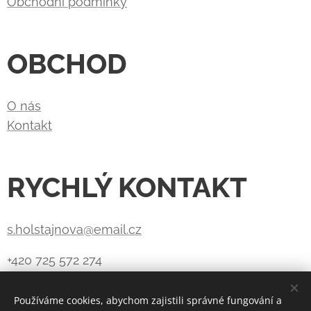
Obchodní podmínky
OBCHOD
O nás
Kontakt
RYCHLÝ KONTAKT
s.holstajnova@email.cz
+420 725 572 274
Používáme cookies, abychom zajistili správné fungování a