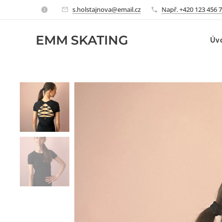
s.holstajnova@email.cz
Např. +420 123 456 
EMM
SKATING
Úv