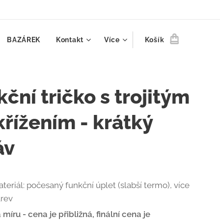
BAZÁREK
Kontakt
Více
Košík
ční tričko s trojitým
křížením - krátký
áv
teriál: počesaný funkční úplet (slabší termo), více
rev
 míru - cena je přibližná, finální cena je