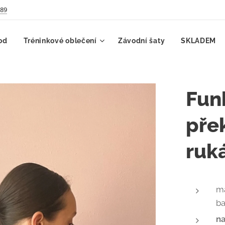
789
od
Tréninkové oblečení
Závodní šaty
SKLADEM
Funk
pře
ruk
ma
ba
na