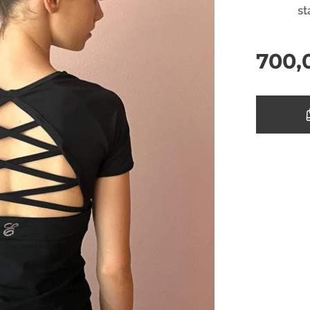
st
700,