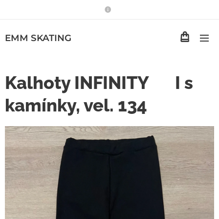
EMM
SKATING
Kalhoty INFINITY♾️ I s
kamínky, vel. 134