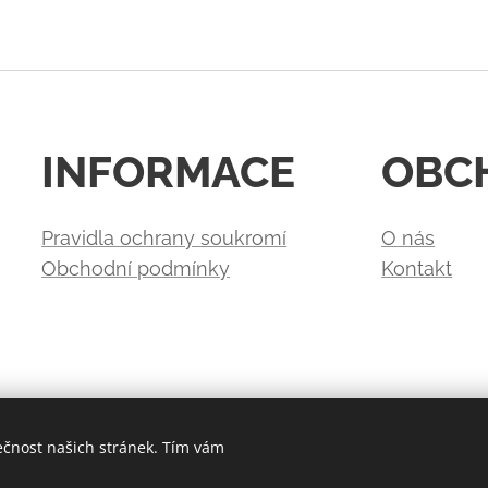
INFORMACE
OBC
Pravidla ochrany soukromí
O nás
Obchodní podmínky
Kontakt
ečnost našich stránek. Tím vám
Vytvořeno službou
Webnode
Cookies