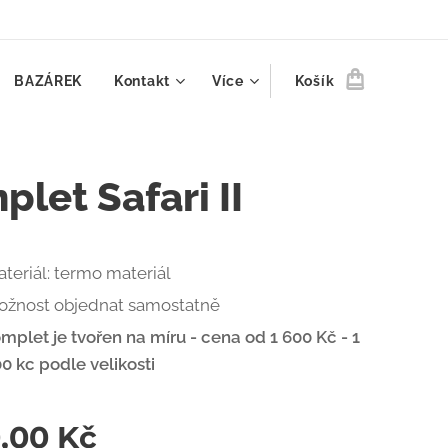
BAZÁREK
Kontakt
Více
Košík
let Safari II
teriál: termo materiál
ožnost objednat samostatně
mplet je tvořen na míru - cena od 1 600 Kč - 1
0 kc podle velikosti
0,00
Kč