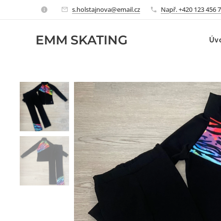
s.holstajnova@email.cz
Např. +420 123 456 
EMM
SKATING
Úv