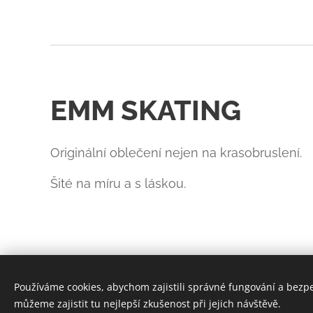
EMM SKATING
Originální oblečení nejen na krasobruslení.
Šité na míru a s láskou.
Používáme cookies, abychom zajistili správné fungování a bezp
můžeme zajistit tu nejlepší zkušenost při jejich návštěvě.