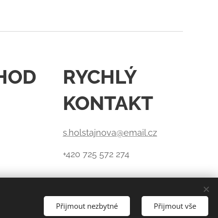
HOD
RYCHLÝ
KONTAKT
s.holstajnova@email.cz
+420 725 572 274
Přijmout nezbytné
Přijmout vše