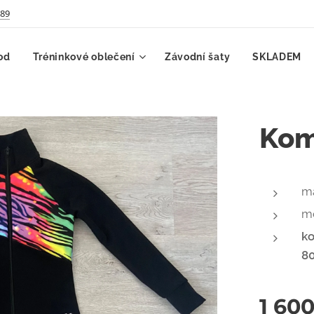
789
od
Tréninkové oblečení
Závodní šaty
SKLADEM
Komp
ma
m
ko
80
1 60