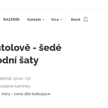
BAZÁREK
Kontakt
Více
Košík
tolově - šedé
odní šaty
teriál: lycra + tyl
roušené kamínky
 míru - cena dle kalkulace