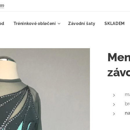
789
od
Tréninkové oblečení
Závodní šaty
SKLADEM
Men
záv
ma
b
na