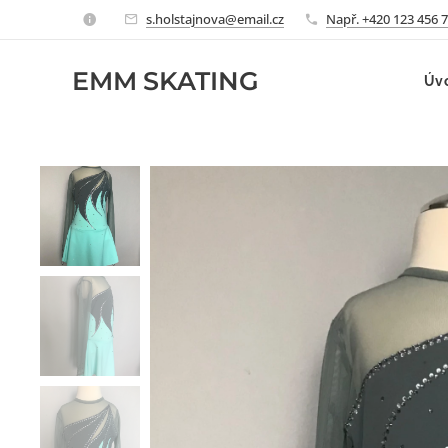
s.holstajnova@email.cz
Např. +420 123 456 
EMM
SKATING
Úv