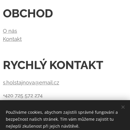
OBCHOD
O nás
Kontakt
RYCHLÝ KONTAKT
s.holstajnova@email.cz
+420 725 572 274
Používáme cookies, abychom zajistili správné fungování a
bezpečnost našich stránek. Tím vám můžeme zajistit tu
Vytvořeno službou
Webnode
Cookies
nejlepší zkušenost při jejich návštěvě.