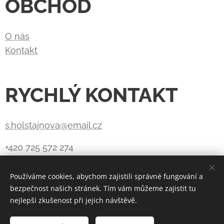
OBCHOD
O nás
Kontakt
RYCHLÝ KONTAKT
s.holstajnova@email.cz
+420 725 572 274
Používáme cookies, abychom zajistili správné fungování a
bezpečnost našich stránek. Tím vám můžeme zajistit tu
Vytvořeno službou
Webnode
Cookies
nejlepší zkušenost při jejich návštěvě.