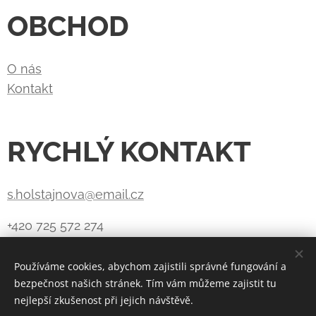
OBCHOD
O nás
Kontakt
RYCHLÝ KONTAKT
s.holstajnova@email.cz
+420 725 572 274
Používáme cookies, abychom zajistili správné fungování a
bezpečnost našich stránek. Tím vám můžeme zajistit tu
Vytvořeno službou
Webnode
Cookies
nejlepší zkušenost při jejich návštěvě.