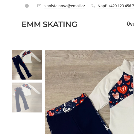
s.holstajnova@email.cz
Např. +420 123 456 
EMM
SKATING
Úv