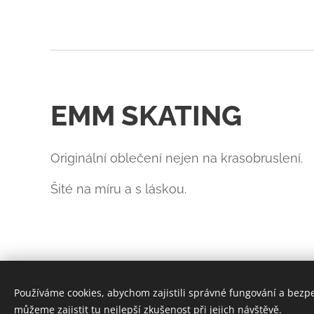
EMM SKATING
Originální oblečení nejen na krasobruslení.
Šité na míru a s láskou.
Používáme cookies, abychom zajistili správné fungování a bezp
můžeme zajistit tu nejlepší zkušenost při jejich návštěvě.