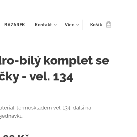
BAZÁREK
Kontakt
Více
Košík
ro-bílý komplet se
čky - vel. 134
terial: termoskladem vel. 134, dalsi na
bjednávku