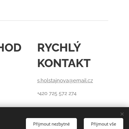
HOD
RYCHLÝ
KONTAKT
s.holstajnova@email.cz
+420 725 572 274
Přijmout nezbytné
Přijmout vše