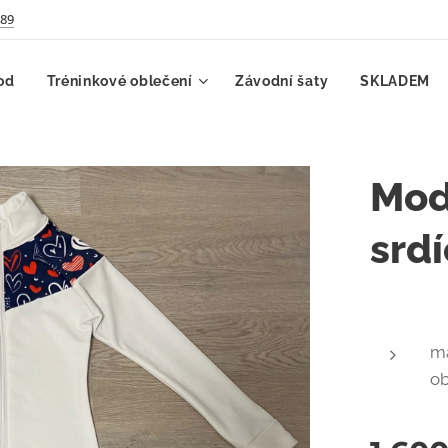
789
od
Tréninkové oblečení
Závodní šaty
SKLADEM
Mod
srdí
ma
o