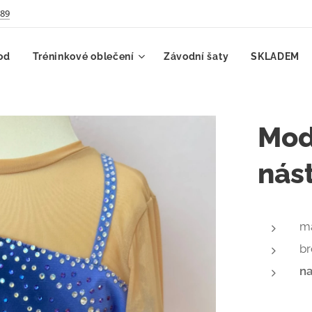
789
od
Tréninkové oblečení
Závodní šaty
SKLADEM
Mod
nás
ma
b
na