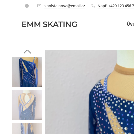
s.holstajnova@email.cz
Např. +420 123 456 
EMM
SKATING
Úv