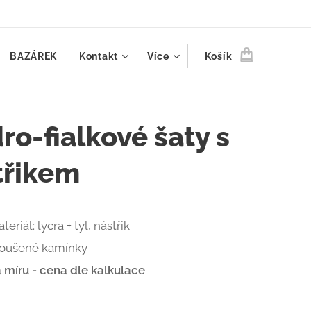
BAZÁREK
Kontakt
Více
Košík
ro-fialkové šaty s
třikem
teriál: lycra + tyl, nástřik
roušené kamínky
 míru - cena dle kalkulace