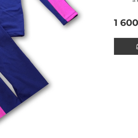
a 
1 60