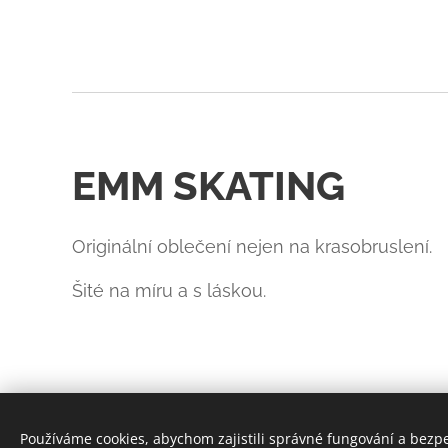
EMM SKATING
Originální oblečení nejen na krasobruslení.
Šité na míru a s láskou.
Používáme cookies, abychom zajistili správné fungování a bezp