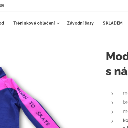
789
od
Tréninkové oblečení
Závodní šaty
SKLADEM
Mod
s ná
ma
b
m
ko