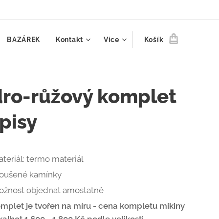
BAZÁREK
Kontakt
Více
Košík
ro-růžový komplet
pisy
teriál: termo materiál
roušené kamínky
ožnost objednat amostatně
mplet je tvořen na míru -
cena kompletu mikiny