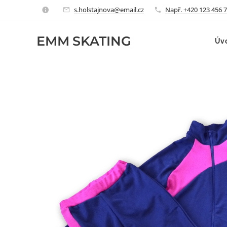
s.holstajnova@email.cz
Např. +420 123 456 
EMM
SKATING
Úv