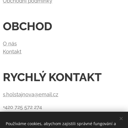
Obchodní podmínky
OBCHOD
O nás
Kontakt
RYCHLÝ KONTAKT
s.holstajnova@email.cz
+420 725 572 274
Používáme cookies, abychom zajistili správné fungování a