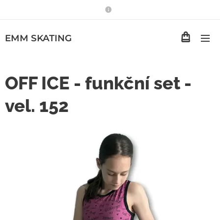
EMM
SKATING
OFF ICE - funkční set -
vel. 152