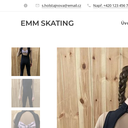
s.holstajnova@email.cz
Např. +420 123 456 
EMM
SKATING
Úv