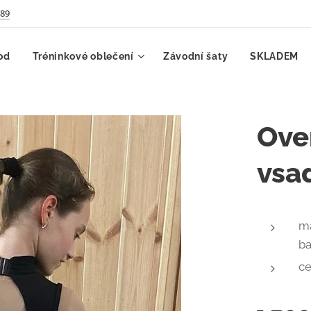
789
od
Tréninkové oblečení
Závodní šaty
SKLADEM
Ove
vsa
ma
ba
ce