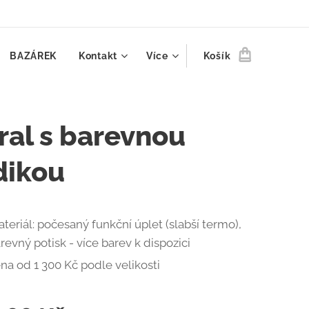
BAZÁREK
Kontakt
Více
Košík
ral s barevnou
dikou
teriál: počesaný funkční úplet (slabší termo),
revný potisk - více barev k dispozici
na od 1 300 Kč podle velikosti