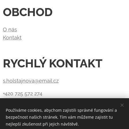
OBCHOD
O nás
Kontakt
RYCHLÝ KONTAKT
s.holstajnova@email.cz
+420 725 572 274
Používáme cookies, abychom zajistili správné fungování a
bezpečnost našich stránek. Tím vám můžeme zajistit tu
Vytvořeno službou
Webnode
Cookies
nejlepší zkušenost při jejich návštěvě.