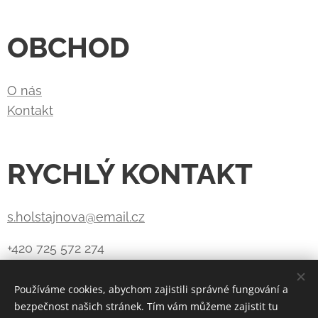
OBCHOD
O nás
Kontakt
RYCHLÝ KONTAKT
s.holstajnova@email.cz
+420 725 572 274
Používáme cookies, abychom zajistili správné fungování a
bezpečnost našich stránek. Tím vám můžeme zajistit tu
Vytvořeno službou
Webnode
Cookies