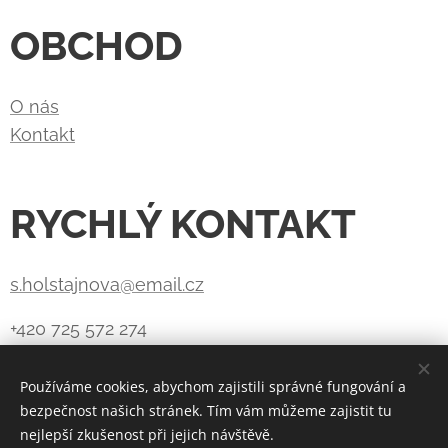
OBCHOD
O nás
Kontakt
RYCHLÝ KONTAKT
s.holstajnova@email.cz
+420 725 572 274
Používáme cookies, abychom zajistili správné fungování a
bezpečnost našich stránek. Tím vám můžeme zajistit tu
Vytvořeno službou
Webnode
Cookies
nejlepší zkušenost při jejich návštěvě.