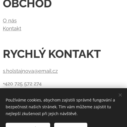
OBCHOD
O nás
Kontakt
RYCHLÝ KONTAKT
s.holstajnova@email.cz
+420 725 572 274
Používáme cookies, abychom zajistili správné fungování a
bezpečnost našich stránek. Tím vám můžeme zajistit tu
Vytvořeno službou
Webnode
Cookies
nejlepší zkušenost při jejich návštěvě.