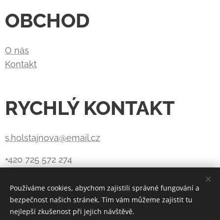
OBCHOD
O nás
Kontakt
RYCHLÝ KONTAKT
s.holstajnova@email.cz
+420 725 572 274
Používáme cookies, abychom zajistili správné fungování a
bezpečnost našich stránek. Tím vám můžeme zajistit tu
Vytvořeno službou
Webnode
Cookies
nejlepší zkušenost při jejich návštěvě.