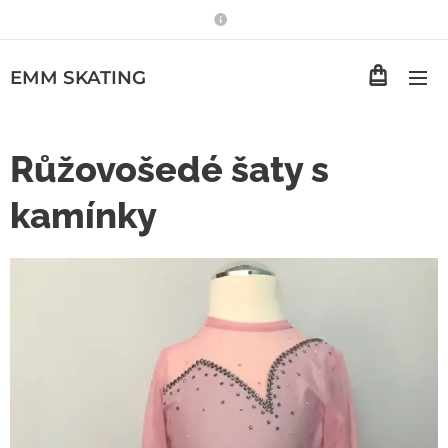
EMM
SKATING
Růžovošedé šaty s
kamínky