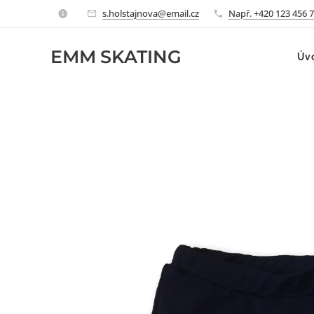
s.holstajnova@email.cz
Např. +420 123 456 
EMM
SKATING
Úv