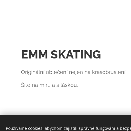
EMM SKATING
Originální oblečení nejen na krasobruslení.
Šité na míru a s láskou.
Používáme cookies, abychom zajistili správné fungování a bezp