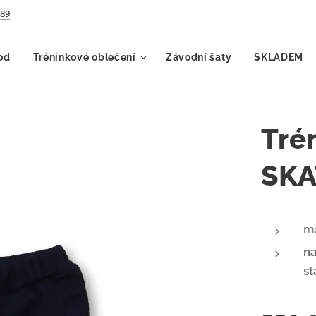
789
od
Tréninkové oblečení
Závodní šaty
SKLADEM
Tré
SKA
ma
na
st