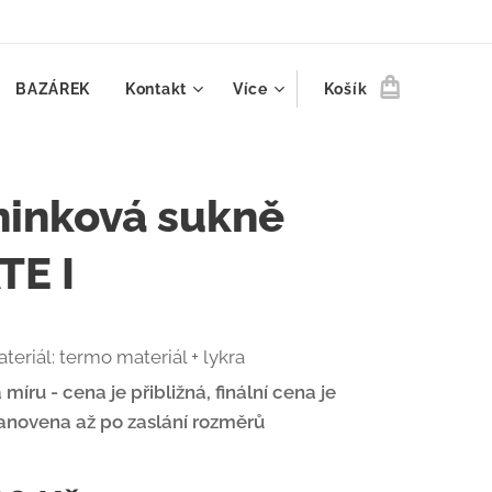
BAZÁREK
Kontakt
Více
Košík
ninková sukně
TE I
teriál: termo materiál + lykra
 míru - cena je přibližná, finální cena je
anovena až po zaslání rozměrů