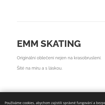
EMM SKATING
Originální oblečení nejen na krasobruslení.
Šité na míru a s láskou.
Používáme cookies, abychom zajistili správné fungování a bezp