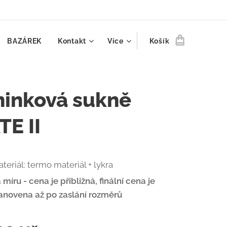
BAZÁREK
Kontakt
Více
Košík
ninková sukně
TE II
teriál: termo materiál + lykra
 míru - cena je přibližná, finální cena je
anovena až po zaslání rozměrů