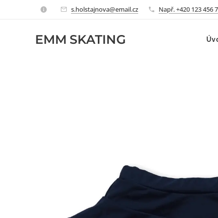
s.holstajnova@email.cz
Např. +420 123 456 
EMM
SKATING
Úv