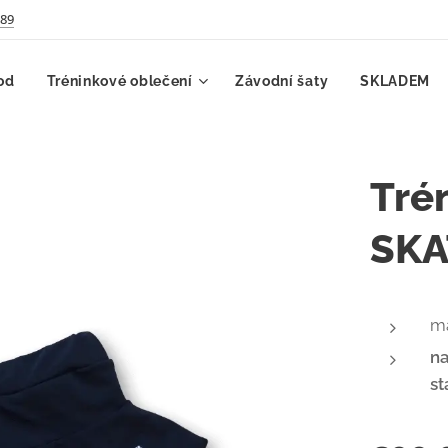
789
od
Tréninkové oblečení
Závodní šaty
SKLADEM
Tré
SKA
ma
na
st