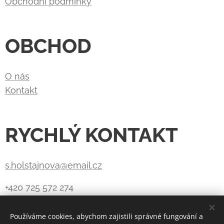
Obchodní podmínky
OBCHOD
O nás
Kontakt
RYCHLÝ KONTAKT
s.holstajnova@email.cz
+420 725 572 274
Používáme cookies, abychom zajistili správné fungování a